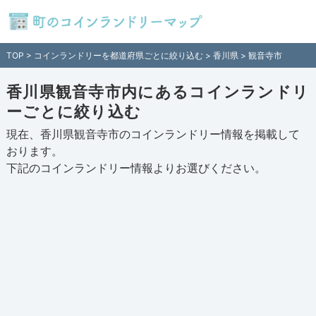
香川県観音寺市内のコインランドリー情
報一覧 - 全国各地のコインランドリーを
TOP
>
コインランドリーを都道府県ごとに絞り込む
>
香川県
> 観音寺市
住所付きでご紹介！日本全国のコインラ
ンドリー検索サイト「町のコインランド
リーマップ」
香川県観音寺市内にあるコインランドリ
ーごとに絞り込む
現在、香川県観音寺市のコインランドリー情報を掲載して
おります。
下記の
コインランドリー情報
よりお選びください。