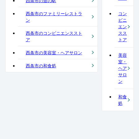
西条市の道の駅
西条市のファミリーレストラ
コン
ン
ビニ
エン
西条市のコンビニエンススト
スス
ア
トア
西条市の美容室・ヘアサロン
美容
室・
西条市の和食処
ヘア
サロ
ン
和食
処