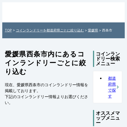
愛媛県西条市内のコインランドリー情報一
覧 - 全国各地のコインランドリーを住所付
きでご紹介！日本全国のコインランドリー
TOP
>
コインランドリーを都道府県ごとに絞り込む
>
愛媛県
> 西条市
検索サイト「町のコインランドリーマッ
プ」
愛媛県西条市内にあるコ
コインラン
ドリー検索
インランドリーごとに絞
メニュー
り込む
都道
府県
現在、愛媛県西条市のコインランドリー情報を
で探
掲載しております。
す
下記の
コインランドリー情報
よりお選びくださ
い。
オススメマ
ップメニュ
ー