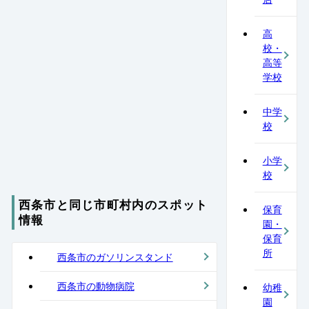
高
校・
高等
学校
中学
校
小学
校
西条市と同じ市町村内のスポット
保育
情報
園・
保育
所
西条市のガソリンスタンド
西条市の動物病院
幼稚
園