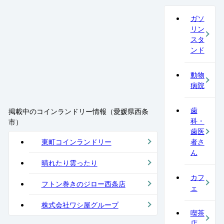
ガソ
リン
スタ
ンド
動物
病院
歯
掲載中のコインランドリー情報（愛媛県西条
科・
市）
歯医
東町コインランドリー
者さ
ん
晴れたり雲ったり
カフ
フトン巻きのジロー西条店
ェ
株式会社ワシ屋グループ
喫茶
店