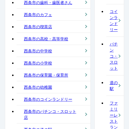
西条市の歯科・歯医者さん
コイ
西条市のカフェ
ンラ
ンド
西条市の喫茶店
リー
西条市の高校・高等学校
パチ
ン
西条市の中学校
コ・
スロ
西条市の小学校
ット
西条市の保育園・保育所
道の
西条市の幼稚園
駅
西条市のコインランドリー
ファ
ミリ
西条市のパチンコ・スロット
ーレ
店
スト
ラン